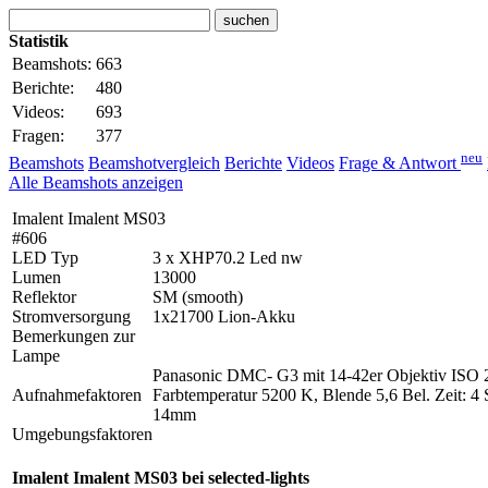
Statistik
Beamshots:
663
Berichte:
480
Videos:
693
Fragen:
377
neu
Beamshots
Beamshotvergleich
Berichte
Videos
Frage & Antwort
Alle Beamshots anzeigen
Imalent Imalent MS03
#606
LED Typ
3 x XHP70.2 Led nw
Lumen
13000
Reflektor
SM (smooth)
Stromversorgung
1x21700 Lion-Akku
Bemerkungen zur
Lampe
Panasonic DMC- G3 mit 14-42er Objektiv ISO 
Aufnahmefaktoren
Farbtemperatur 5200 K, Blende 5,6 Bel. Zeit: 4
14mm
Umgebungsfaktoren
Imalent Imalent MS03 bei selected-lights